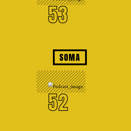
53
SOMA
52