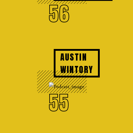
56
AUSTIN
WINTORY
55