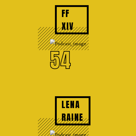
FF
XIV
54
LENA
RAINE