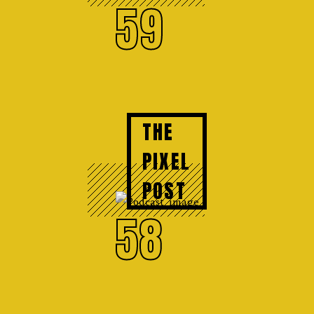
59
THE
PIXEL
POST
58