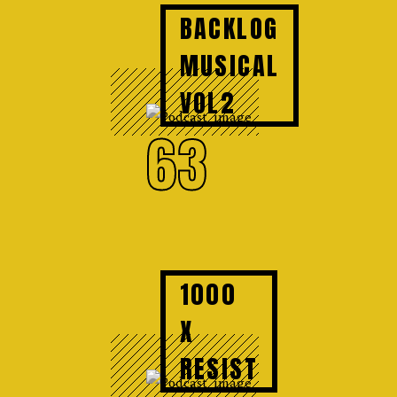
BACKLOG
MUSICAL
VOL2
63
1000
X
RESIST