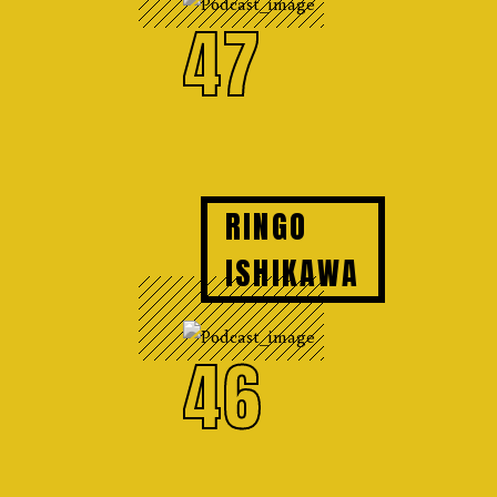
47
RINGO
ISHIKAWA
46