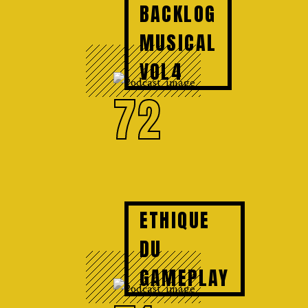
BACKLOG
MUSICAL
VOL4
72
ETHIQUE
DU
GAMEPLAY