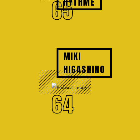
65
RYTHME
MIKI
HIGASHINO
64