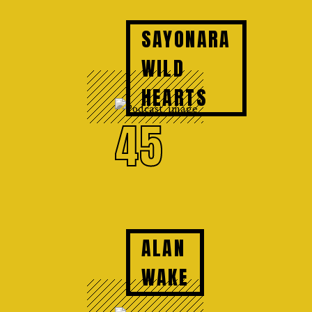
SAYONARA
WILD
HEARTS
45
ALAN
WAKE